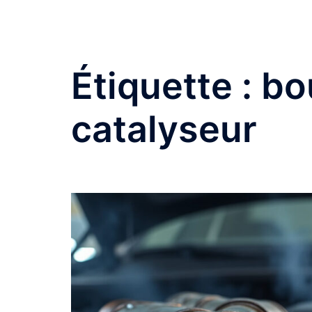
Aller
Garagebertron
au
contenu
Montsurs
Étiquette :
bo
catalyseur