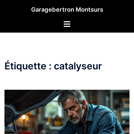
Aller
Garagebertron Montsurs
au
contenu
Étiquette :
catalyseur