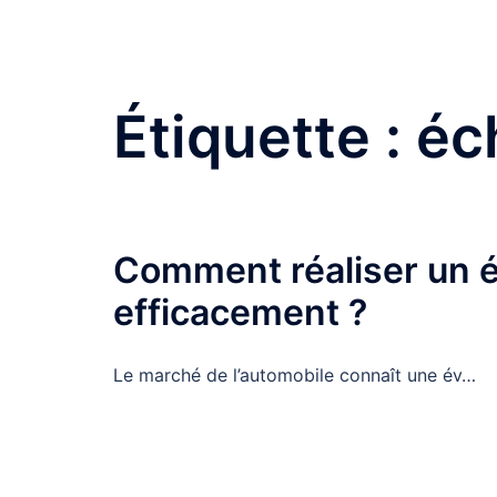
Aller
Garagebertron
au
contenu
Montsurs
Étiquette :
éc
Comment réaliser un 
efficacement ?
Le marché de l’automobile connaît une év…