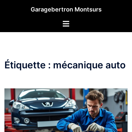
Aller
Garagebertron Montsurs
au
contenu
Étiquette :
mécanique auto