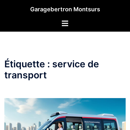
Aller
Garagebertron Montsurs
au
contenu
Étiquette :
service de
transport