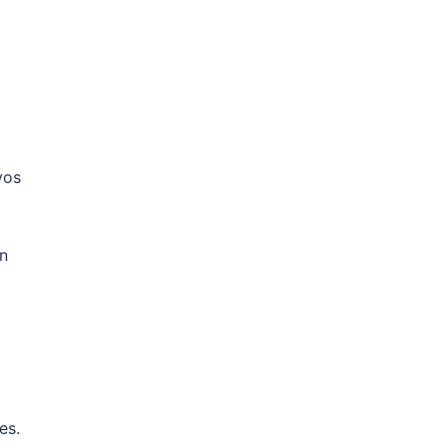
vos
on
es.