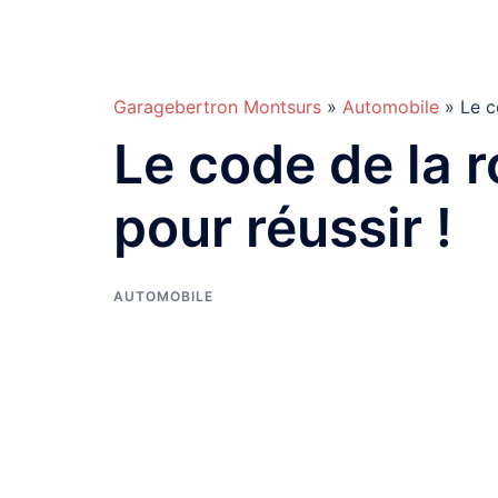
Aller
Garagebertron
au
contenu
Montsurs
Garagebertron Montsurs
»
Automobile
» Le co
Le code de la 
pour réussir !
AUTOMOBILE